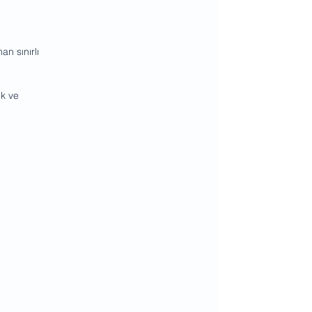
n sınırlı 
ek ve 