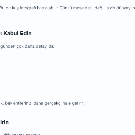
u bir kuş fotoğrafı bile olabilir. Çünkü mesele stil değil, sizin dünyayı n
ı Kabul Edin
üğünden çok daha detaylıdır.
 beklentilerinizi daha gerçekçi hale getirir.
irin
 kritik öneme sahiptir.